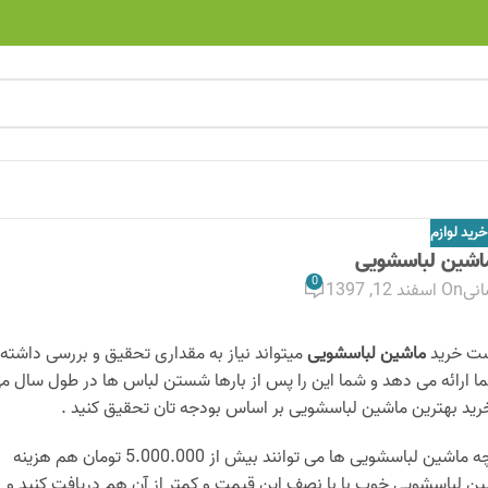
خرید لوازم
ماشین لباسشویی
0
انی
On اسفند 12, 1397
است خرید
ماشین لباسشویی
میتواند نیاز به مقداری تحقیق و بررسی داشته
ما ارائه می دهد و شما این را پس از بارها شستن لباس ها در طول سال م
رید بهترین ماشین لباسشویی بر اساس بودجه تان تحقیق کنید .
مناسب و معقول نیاز دارم ؟ اگرچه ماشین لباسشویی ها می توانند بیش از 5.000.000 تومان هم هزینه
شین لباسشویی خوب با با نصف این قیمت و کمتر از آن هم دریافت کنید و