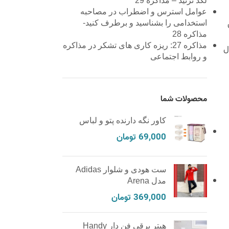
لگد نزنید – مذاکره 29
عوامل استرس و اضطراب در مصاحبه
استخدامی را بشناسید و برطرف کنید-
مذاکره 28
مذاکره 27: ریزه کاری های تشکر در مذاکره
ل
و روابط اجتماعی
محصولات شما
کاور نگه دارنده پتو و لباس
69,000
تومان
ست هودی و شلوار Adidas
مدل Arena
369,000
تومان
هیتر برقی فن دار Handy