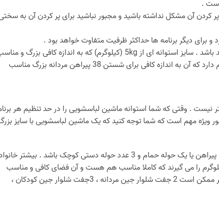
 کردن آن مشکل نداشته باشید و مجبور نباشید برای پر کردن آن به سختی
 و برای دیگر برنامه ها حداکثر ظرفیت متفاوت خواهد بود .
اندازه استوانه ای پایه ای برای تعداد کیلو از لباس های خشک شما می تواند باشد . سایز استوانه ای از 5kg (کیلوگرم) که به اندازه کافی بزرگ و من
است برای 10 تی شرت نخی مردانه شروع می شود و تا 12kg (کیلوگرم) هم دارد که آن به اندازه کافی برای شستن 38 پیراهن مردانه بزرگ مناسب
نیست . وقتی که شما استوانه ماشین لباسشویی را در حد تنظیم هر برنام
ور ویژه مهم است که شما توجه کنید که یک ماشین لباسشویی با سایز بزرگ
یک کیلو لباس می تواند شامل 4 پیراهن مردانه و یا یک جفت شلوار جین و پیراهن یا یک حوله حمام و 3 عدد حوله دستی کوچک باشد . بیشتر خان
ا اندازه متوسط در انگلستان یک ماشین لباسشویی با ظرفیت 7kg کیلوگرم را می گیرند که کاملا مناسب هم هست و آن فضای کافی و مناسب
برای شستن 22 پیراهن نخی مردانه در هر بار را دارد . در یک بار معمولی تر ممکن است 2 جفت شلوار جین مردانه ، 3جفت شلوار جین کودکان ،