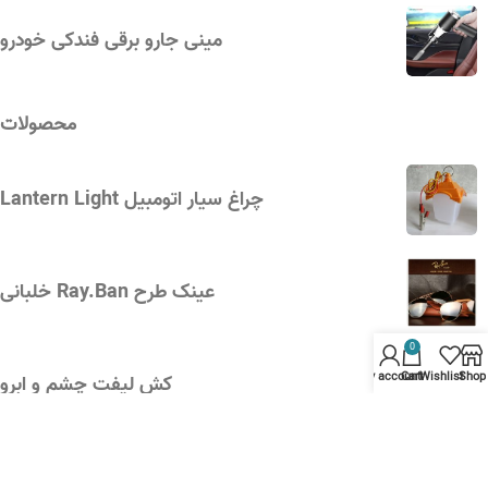
مینی جارو برقی فندکی خودرو
محصولات
چراغ سیار اتومبیل Lantern Light
عینک طرح Ray.Ban خلبانی
0
My account
Cart
Wishlist
Shop
کش لیفت چشم و ابرو
اتومایزر شارژی عطر و ادکلن