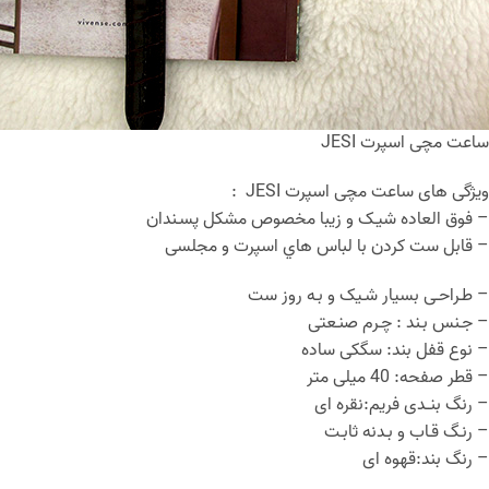
ساعت مچی اسپرت JESI
ویژگی های ساعت مچی اسپرت JESI :
– فوق العاده شیـک و زیبا مخصوص مشکل پسـندان
– قابل ست كردن با لباس هاي اسپرت و مجلسی
– طـراحـی بسیار شـیک و بـه روز ست
– جـنس بـند : چـرم صنـعتی
– نوع قفل بند: سگکی ساده
– قطر صفحه: 40 میلی متر
– رنگ بنــدی فریم:نقره ای
– رنـگ قـاب و بـدنه ثابـت
– رنگ بند:قهوه ای