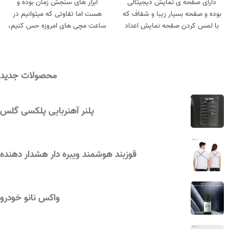
دارای صفحه ی نمایش دیجیتالی
ابزار های سنجش زمان بوده و
بوده و صفحه بسیار زیبا و شفاف که
هست اما تفاوتی که میتوانیم در
با لمس کردن صفحه نمایش اعداد
ساعت مچی های امروزه حس کنیم،
به شکلی زیبا پدیدار میشود، صفحه
اهمیت وجود آنها در استایل هر
نمایش محصول با چراغ های LED
شخص است. اگر که شما کمی به
قرمز رنگ ساعت را برای شما نمایش
نوع و سبک لباس پوشیدنتان
می دهد. صفحه نمایشی و مربع
اهمیت میدهید و میخواهید در نگاه
محصولات جدید
شکل ساعت در ابعاد 40 × 40
اطرافیان یک شخص ایده آل باشید،
میلی‌متر طراحی شده و ضخامت آن
پس باید ساعت مچی را به عنوان
در قسمت بدنه 10 میلی‌متر است.
بخشی از استایل تان بدانید و هنگام
پلنر آهنربایی پلکسی گلس
خرید ساعت مچی به سبک استایل
خودتان توجه کنید. ساعت مچی
بیانگر دقت و ارزشی است که شما
قوزبند هوشمند ویبره‌ دار هشدار دهنده
به استایل خود قائل هستید.
واکس نانو خودرو